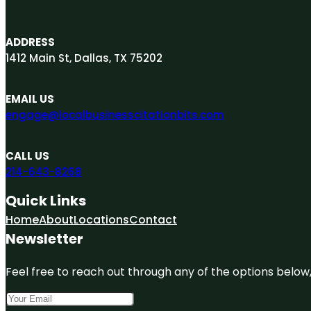
ADDRESS
1412 Main St, Dallas, TX 75202
EMAIL US
engage@localbusinesscitationbits.com
CALL US
214-643-8268
Quick Links
Home
About
Locations
Contact
Newsletter
Feel free to reach out through any of the options below, 